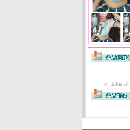
註﹕最高值 5分