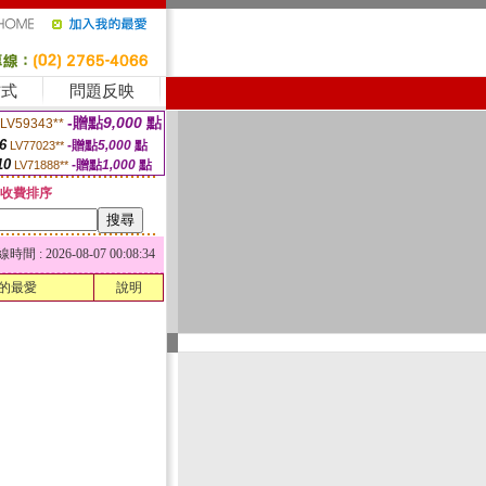
方式
問題反映
-贈點
9,000
點
LV59343**
6
-贈點
5,000
點
LV77023**
10
-贈點
1,000
點
LV71888**
收費排序
 : 2026-08-07 00:08:34
的最愛
說明