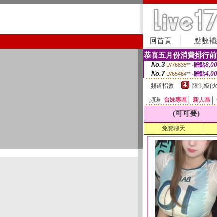
回首頁
點數補
恭喜五月份消費排行前
No.3
-贈點
8,0
LV76835**
No.7
-贈點
4,0
LV65464**
頻道指數
限制級(火
頻道
台妹專區
│
新人區
│
(可可要)
免費聊天