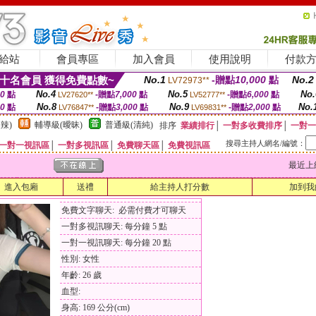
給站
會員專區
加入會員
使用說明
付款
十名會員 獲得免費點數~
No.1
-贈點
10,000
點
No.2
LV72973**
No.4
No.5
No.
00
點
-贈點
7,000
點
-贈點
6,000
點
LV27620**
LV52777**
No.8
No.9
No.
00
點
-贈點
3,000
點
-贈點
2,000
點
LV76847**
LV69831**
辣)
輔導級(曖昧)
普通級(清純)
排序
業績排行
│
一對多收費排序
│
一對一
搜尋主持人網名/編號：
一對一視訊區
│
一對多視訊區
│
免費聊天區
│
免費視訊區
最近上線時間
進入包廂
送禮
給主持人打分數
加到我
免費文字聊天: 必需付費才可聊天
一對多視訊聊天: 每分鐘 5 點
一對一視訊聊天: 每分鐘 20 點
性別: 女性
年齡: 26 歲
血型:
身高: 169 公分(cm)