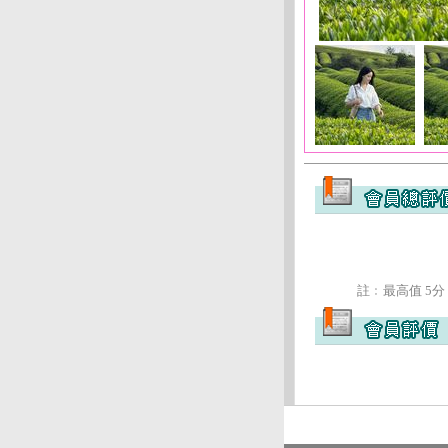
註﹕最高值 5分