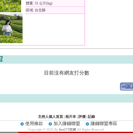
體重: 51 公斤(kg)
區域: 台北縣
目前沒有網友打分數
主持人個人首頁
|
相片本
|
評價
|
記錄
使用條款
加入賺錢聯盟
賺錢聯盟專區
Copyright © 2026 By
live173官網
All Rights Reserved.