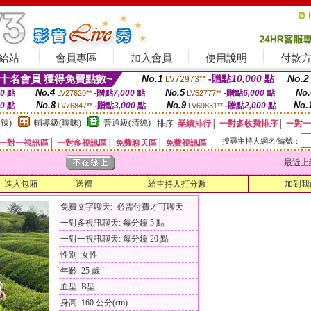
給站
會員專區
加入會員
使用說明
付款
十名會員 獲得免費點數~
No.1
-贈點
10,000
點
No.2
LV72973**
No.4
No.5
No.
00
點
-贈點
7,000
點
-贈點
6,000
點
LV27620**
LV52777**
No.8
No.9
No.
00
點
-贈點
3,000
點
-贈點
2,000
點
LV76847**
LV69831**
辣)
輔導級(曖昧)
普通級(清純)
排序
業績排行
│
一對多收費排序
│
一對一
搜尋主持人網名/編號：
一對一視訊區
│
一對多視訊區
│
免費聊天區
│
免費視訊區
最近上線時間
進入包廂
送禮
給主持人打分數
加到我
免費文字聊天: 必需付費才可聊天
一對多視訊聊天: 每分鐘 5 點
一對一視訊聊天: 每分鐘 20 點
性別: 女性
年齡: 25 歲
血型: B型
身高: 160 公分(cm)