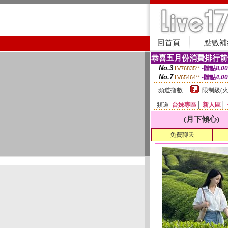
回首頁
點數補
恭喜五月份消費排行前
No.3
-贈點
8,0
LV76835**
No.7
-贈點
4,0
LV65464**
頻道指數
限制級(火
頻道
台妹專區
│
新人區
│
(月下傾心)
免費聊天