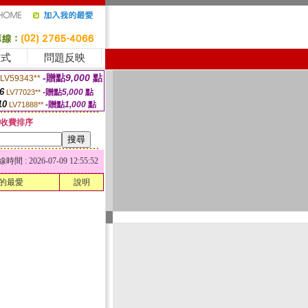
方式
問題反映
-贈點
9,000
點
LV59343**
6
-贈點
5,000
點
LV77023**
10
-贈點
1,000
點
LV71888**
收費排序
 : 2026-07-09 12:55:52
的最愛
說明