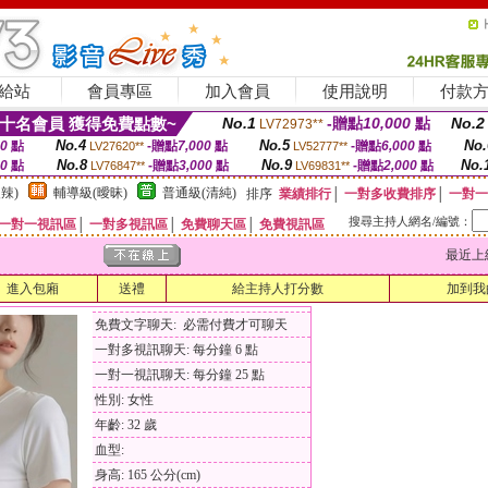
給站
會員專區
加入會員
使用說明
付款
十名會員 獲得免費點數~
No.1
-贈點
10,000
點
No.2
LV72973**
No.4
No.5
No.
00
點
-贈點
7,000
點
-贈點
6,000
點
LV27620**
LV52777**
No.8
No.9
No.
00
點
-贈點
3,000
點
-贈點
2,000
點
LV76847**
LV69831**
辣)
輔導級(曖昧)
普通級(清純)
排序
業績排行
│
一對多收費排序
│
一對一
搜尋主持人網名/編號：
一對一視訊區
│
一對多視訊區
│
免費聊天區
│
免費視訊區
最近上線時間
進入包廂
送禮
給主持人打分數
加到我
免費文字聊天: 必需付費才可聊天
一對多視訊聊天: 每分鐘 6 點
一對一視訊聊天: 每分鐘 25 點
性別: 女性
年齡: 32 歲
血型:
身高: 165 公分(cm)