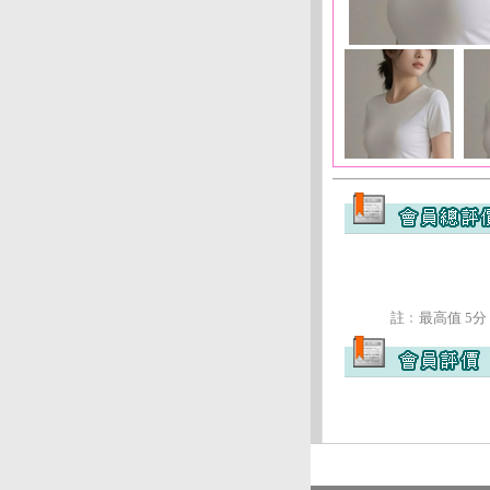
註﹕最高值 5分