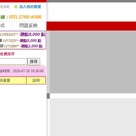
方式
問題反映
-贈點
9,000
點
LV59343**
6
-贈點
5,000
點
LV77023**
10
-贈點
1,000
點
LV71888**
收費排序
 : 2026-07-28 18:36:08
的最愛
說明