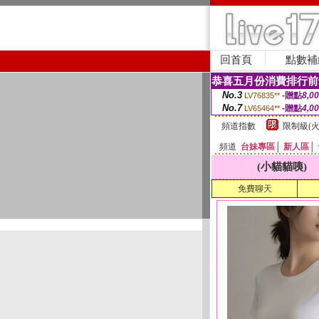
回首頁
點數補
恭喜五月份消費排行前
No.3
-贈點
8,0
LV76835**
No.7
-贈點
4,0
LV65464**
頻道指數
限制級(火
頻道
台妹專區
│
新人區
│
(小貓貓咦)
免費聊天