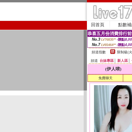
回首頁
點數補
恭喜五月份消費排行前
No.3
-贈點
8,0
LV76835**
No.7
-贈點
4,0
LV65464**
頻道指數
限制級(火
頻道
台妹專區
│
新人區
│
(伊人唷)
免費聊天