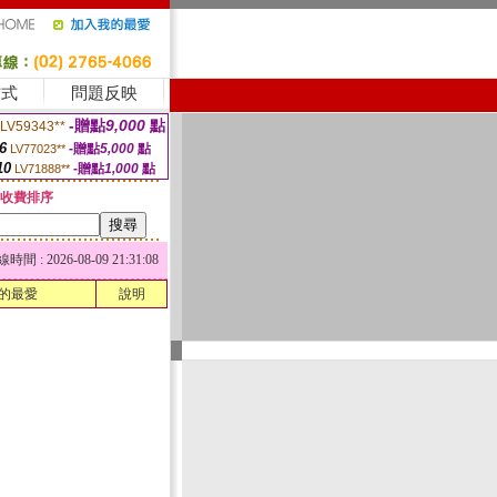
方式
問題反映
-贈點
9,000
點
LV59343**
6
-贈點
5,000
點
LV77023**
10
-贈點
1,000
點
LV71888**
收費排序
 : 2026-08-09 21:31:08
的最愛
說明