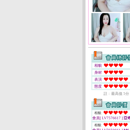
相貌
身材
表演
態度
註﹕最高值 5分
相貌
會員[ LV7576617 ]
亞
相貌