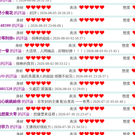
的評論：
( 2026-08-06 20:31:18 )
身材
表演
態度
愛小菊花
的評論：
好評
( 2026-08-05 20:26:20 )
身材
表演
態度
48599
的評論：
( 2026-08-03 23:06:08 )
身材
表演
態度
等到你v
的評論：
很棒的姐姐
( 2026-08-03 02:50:37 )
身材
表演
態度
來一發
的評論：
大流氓，人間極品，好聊好撩！！！
( 2026-08-03 01:21:45 )
身材
表演
態度
的評論：
很棒的寶貝
( 2026-08-02 00:53:12 )
身材
表演
態度
VO
的評論：
如此美麗凍人的姐姐 很難不給完
( 2026-08-01 23:26:37 )
身材
表演
態度
401520
的評論：
欠處罰 灌滿滿
( 2026-08-01 12:29:01 )
身材
表演
態度
的心統統給你
的評論：
非常好的主播 配合度高 一一有秀
( 2026-07-31 05:01:40 )
身材
表演
態度
也想當大哥
的評論：
想爆漿來這裡
( 2026-07-30 22:23:47 )
身材
表演
態度
岩菲力
的評論：
主播很好很給力
( 2026-07-30 21:34:53 )
身材
表演
態度