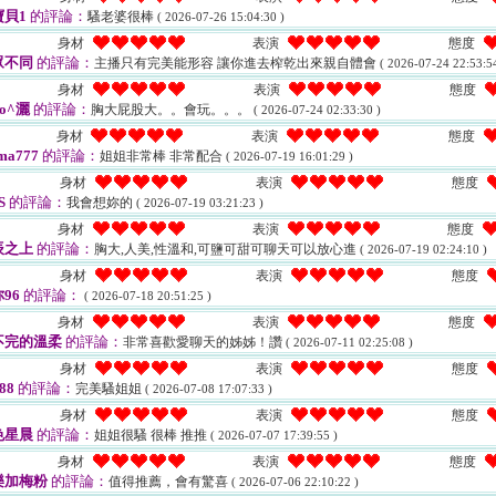
貝1
的評論：
騷老婆很棒
( 2026-07-26 15:04:30 )
身材
表演
態度
眾不同
的評論：
主播只有完美能形容 讓你進去榨乾出來親自體會
( 2026-07-24 22:53:54
身材
表演
態度
o^灑
的評論：
胸大屁股大。。會玩。。。
( 2026-07-24 02:33:30 )
身材
表演
態度
ma777
的評論：
姐姐非常棒 非常配合
( 2026-07-19 16:01:29 )
身材
表演
態度
S
的評論：
我會想妳的
( 2026-07-19 03:21:23 )
身材
表演
態度
辰之上
的評論：
胸大,人美,性溫和,可鹽可甜可聊天可以放心進
( 2026-07-19 02:24:10 )
身材
表演
態度
96
的評論：
( 2026-07-18 20:51:25 )
身材
表演
態度
不完的溫柔
的評論：
非常喜歡愛聊天的姊姊！讚
( 2026-07-11 02:25:08 )
身材
表演
態度
88
的評論：
完美騷姐姐
( 2026-07-08 17:07:33 )
身材
表演
態度
色星晨
的評論：
姐姐很騷 很棒 推推
( 2026-07-07 17:39:55 )
身材
表演
態度
樂加梅粉
的評論：
值得推薦，會有驚喜
( 2026-07-06 22:10:22 )