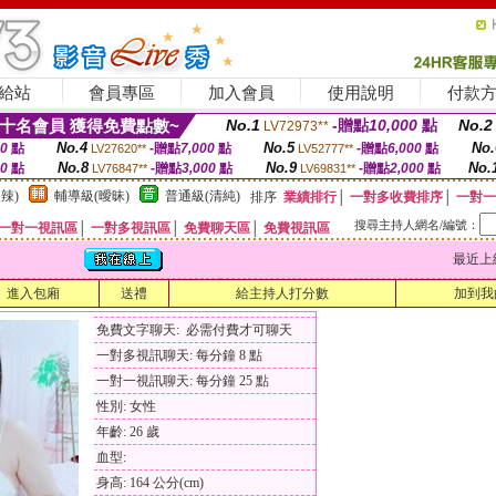
給站
會員專區
加入會員
使用說明
付款
十名會員 獲得免費點數~
No.1
-贈點
10,000
點
No.2
LV72973**
No.4
No.5
No.
00
點
-贈點
7,000
點
-贈點
6,000
點
LV27620**
LV52777**
No.8
No.9
No.
00
點
-贈點
3,000
點
-贈點
2,000
點
LV76847**
LV69831**
辣)
輔導級(曖昧)
普通級(清純)
排序
業績排行
│
一對多收費排序
│
一對一
搜尋主持人網名/編號：
一對一視訊區
│
一對多視訊區
│
免費聊天區
│
免費視訊區
最近上線時間
進入包廂
送禮
給主持人打分數
加到我
免費文字聊天: 必需付費才可聊天
一對多視訊聊天: 每分鐘 8 點
一對一視訊聊天: 每分鐘 25 點
性別: 女性
年齡: 26 歲
血型:
身高: 164 公分(cm)