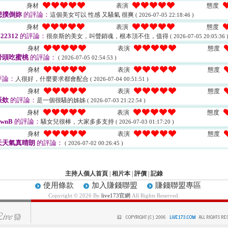
身材
表演
態度
想撲倒妳
的評論：
這個美女可以 性感 又騷氣 很爽
( 2026-07-05 22:18:46 )
身材
表演
態度
22312
的評論：
很奈斯的美女，叫聲銷魂，根本頂不住，值得
( 2026-07-05 20:05:36 
身材
表演
態度
骨頭吃蜜桃
的評論：
( 2026-07-05 02:54:53 )
身材
表演
態度
評論：
人很好，什麼要求都會配合
( 2026-07-04 00:51:51 )
身材
表演
態度
辰欸
的評論：
是一個很騷的姊姊
( 2026-07-03 21:22:54 )
身材
表演
態度
wnB
的評論：
騷女兒很棒，大家多多支持
( 2026-07-03 01:17:20 )
身材
表演
態度
天天氣真晴朗
的評論：
( 2026-07-02 00:26:45 )
主持人個人首頁
|
相片本
|
評價
|
記錄
使用條款
加入賺錢聯盟
賺錢聯盟專區
Copyright © 2026 By
live173官網
All Rights Reserved.