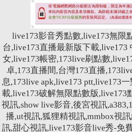
依'電腦網際網路分級辦法'為限制級，限定為年滿
1
本站內影音內容及各項條款。為防範未滿
18
歲之
金會TICRF分級服務
的安裝與設定。
(為還給愛護
live173影音秀點數,live173無限
台,live173直播最新版下載,live173 
女,live173帳密,173live刷點數,live
卓,173直播間,台灣173直播,173live刷點
息,173live apk,live173 ptt,liv
載,live173破解無限點數版,liv
視訊,show live影音,後宮視訊,a
播,ut視訊,狐狸精視訊,mmbox視訊網,
訊,甜心視訊,live173影音live秀-