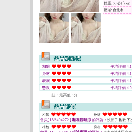
體重: 50 公斤(kg)
區域: 台北市
相貌
平均評價 4.1
身材
平均評價 4.1
表演
平均評價 4.1
態度
平均評價 4.0
註﹕最高值 5分
相貌
身材
會員[ LV6494272 ]
咖哩咖哩涼
的評論：
沒點了 抱歉 下
相貌
身材