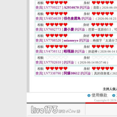
相貌
身材
會員[ LV7709227 ]
A2934670
的評論：
喜歡
( 2026-06-19
相貌
身材
會員[ LV4054639 ]
很色會露鳥
的評論：
( 2026-06-16 21:
相貌
身材
會員[ LV7692773 ]
慶小慶
的評論：
想要一直跟你1:1，
相貌
身材
會員[ LV7708526 ]
mianneyo
的評論：
兩個字「太過分
相貌
身材
會員[ LV4758112 ]
蝦嘎蹦
的評論：
妳超棒
( 2026-06-14 1
相貌
身材
會員[ LV7702610 ]
的評論：
( 2026-06-14 09:57:46 )
相貌
身材
會員[ LV7338790 ]
阿爆30612
的評論：
真的很會搖
( 202
主持人個
使用條款
Copyright © 202