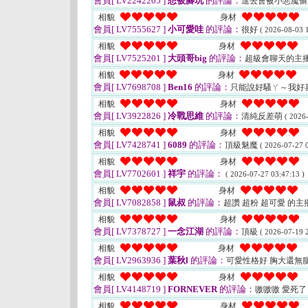
會員[ LV2242205 ]
想被腳玩
的評論：
進去會被小惡魔
相貌
身材
會員[ LV7555627 ]
小可愛哇
的評論：
很好
( 2026-08-03 1
相貌
身材
會員[ LV7525201 ]
大頭哥big
的評論：
超級會聊天的主
相貌
身材
會員[ LV7698708 ]
Ben16
的評論：
只能說好騷ㄚ～我好
相貌
身材
會員[ LV3922826 ]
冷戰思維
的評論：
清純反差萌
( 2026
相貌
身材
會員[ LV7428741 ]
6089
的評論：
頂級魅魔
( 2026-07-27 0
相貌
身材
會員[ LV7702601 ]
祥宇
的評論：
( 2026-07-27 03:47:13 )
相貌
身材
會員[ LV7082858 ]
鼠叔
的評論：
超讚 超粉 超可愛 的主
相貌
身材
會員[ LV7378727 ]
一念江湖
的評論：
頂級
( 2026-07-19 2
相貌
身材
會員[ LV2963936 ]
葉秋l
的評論：
可愛性格好 胸大還無
相貌
身材
會員[ LV4148719 ]
FORNEVER
的評論：
嗷嗷嗷 愛死了
相貌
身材