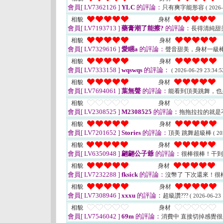
會員[ LV7362126 ]
YLC
的評論：
只有爽字能形容
( 2026-
相貌
身材
會員[ LV7193713 ]
藥膏潮了能擦?
的評論：
長得清純甜
相貌
身材
會員[ LV7329616 ]
愛睏a
的評論：
聲音甜美，身材一級
相貌
身材
會員[ LV7333158 ]
wqswqs
的評論：
( 2026-06-29 23:34:5
相貌
身材
會員[ LV7694061 ]
葉無聲
的評論：
能看到頂美跳舞，也
相貌
身材
會員[ LV2308525 ]
M2308525
的評論：
拖拖拉拉的就是
相貌
身材
會員[ LV7201652 ]
Stories
的評論：
頂美 跳舞超級棒
( 20
相貌
身材
會員[ LV6350948 ]
翩翩公子爺
的評論：
很棒很棒！干
相貌
身材
會員[ LV7232288 ]
fksick
的評論：
沒幣了 下次還來！很
相貌
身材
會員[ LV7308946 ]
xxxu
的評論：
超級讚???
( 2026-06-23 
相貌
身材
會員[ LV7546042 ]
69m
的評論：
消費中 直接切掉感覺